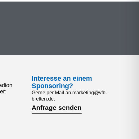
Interesse an einem
Sponsoring?
adion
er:
Gerne per Mail an marketing@vfb-
bretten.de.
Anfrage senden