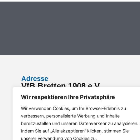
Adresse
VfB Bretten 1908 e.V.
Willi-Hesselbacher-Weg 3
Wir respektieren Ihre Privatsphäre
75015 Bretten
Wir verwenden Cookies, um Ihr Browser-Erlebnis zu
verbessern, personalisierte Werbung und Inhalte
bereitzustellen und unseren Datenverkehr zu analysieren.
Impressum
Datenschutz
Barrierefreiheit
Indem Sie auf „Alle akzeptieren“ klicken, stimmen Sie
unserer Verwendung von Cookies zu.