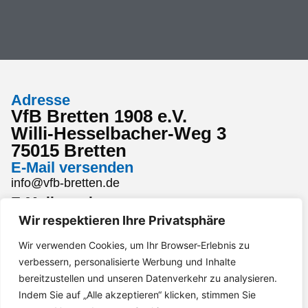
Adresse
VfB Bretten 1908 e.V.
Willi-Hesselbacher-Weg 3
75015 Bretten
E-Mail versenden
info@vfb-bretten.de
E-Mail senden
Wir respektieren Ihre Privatsphäre
Stadion Kurier
Den aktuellsten Stadion Kurier findest du hier:
Wir verwenden Cookies, um Ihr Browser-Erlebnis zu
Stadion Kurier
verbessern, personalisierte Werbung und Inhalte
Interesse an einem Sponsoring?
bereitzustellen und unseren Datenverkehr zu analysieren.
Gerne per Mail an marketing@vfb-bretten.de.
Indem Sie auf „Alle akzeptieren“ klicken, stimmen Sie