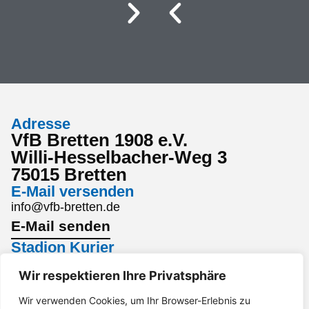
Adresse
VfB Bretten 1908 e.V.
Willi-Hesselbacher-Weg 3
75015 Bretten
E-Mail versenden
info@vfb-bretten.de
E-Mail senden
Stadion Kurier
Den aktuellsten Stadion Kurier findest du hier:
Wir respektieren Ihre Privatsphäre
Stadion Kurier
Interesse an einem Sponsoring?
Wir verwenden Cookies, um Ihr Browser-Erlebnis zu