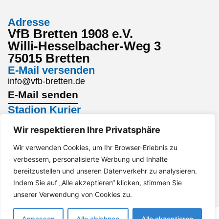
Adresse
VfB Bretten 1908 e.V.
Willi-Hesselbacher-Weg 3
75015 Bretten
E-Mail versenden
info@vfb-bretten.de
E-Mail senden
Stadion Kurier
Den aktuellsten Stadion Kurier findest du hier:
Wir respektieren Ihre Privatsphäre
Stadion Kurier
Interesse an einem Sponsoring?
Wir verwenden Cookies, um Ihr Browser-Erlebnis zu
verbessern, personalisierte Werbung und Inhalte
Gerne per Mail an marketing@vfb-bretten.de.
bereitzustellen und unseren Datenverkehr zu analysieren.
Anfrage senden
Indem Sie auf „Alle akzeptieren“ klicken, stimmen Sie
Impressum
Datenschutz
Barrierefreiheit
unserer Verwendung von Cookies zu.
Anpassen
Alle ablehnen
Alle akzeptieren