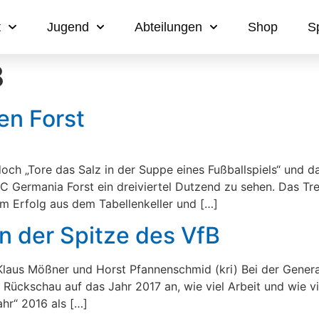
t
Jugend
Abteilungen
Shop
S
8
en Forst
 doch „Tore das Salz in der Suppe eines Fußballspiels“ und
C Germania Forst ein dreiviertel Dutzend zu sehen. Das Tre
em Erfolg aus dem Tabellenkeller und […]
n der Spitze des VfB
r, Klaus Mößner und Horst Pfannenschmid (kri) Bei der Gen
 Rückschau auf das Jahr 2017 an, wie viel Arbeit und wie 
hr“ 2016 als […]