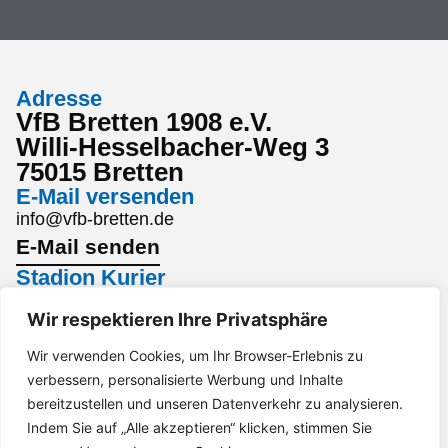
Adresse
VfB Bretten 1908 e.V.
Willi-Hesselbacher-Weg 3
75015 Bretten
E-Mail versenden
info@vfb-bretten.de
E-Mail senden
Stadion Kurier
Den aktuellsten Stadion Kurier findest du hier:
Wir respektieren Ihre Privatsphäre
Stadion Kurier
Interesse an einem Sponsoring?
Wir verwenden Cookies, um Ihr Browser-Erlebnis zu
verbessern, personalisierte Werbung und Inhalte
Gerne per Mail an marketing@vfb-bretten.de.
bereitzustellen und unseren Datenverkehr zu analysieren.
Anfrage senden
Indem Sie auf „Alle akzeptieren“ klicken, stimmen Sie
Impressum
Datenschutz
Barrierefreiheit