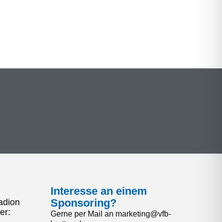
Interesse an einem
Sponsoring?
adion
er:
Gerne per Mail an marketing@vfb-