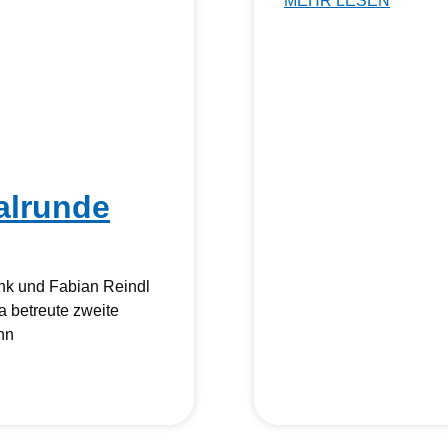
MEHR LESEN
alrunde
nk und Fabian Reindl
a betreute zweite
nn