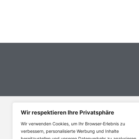
Wir respektieren Ihre Privatsphäre
Adresse
Wir verwenden Cookies, um Ihr Browser-Erlebnis zu
VfB Bretten 1908 e.V.
verbessern, personalisierte Werbung und Inhalte
Willi-Hesselbacher-Weg 3
bereitzustellen und unseren Datenverkehr zu analysieren.