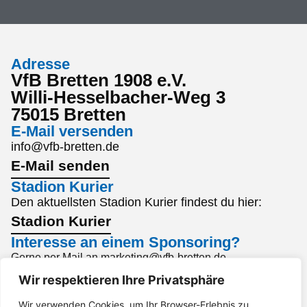
Adresse
VfB Bretten 1908 e.V.
Willi-Hesselbacher-Weg 3
75015 Bretten
E-Mail versenden
info@vfb-bretten.de
E-Mail senden
Stadion Kurier
Den aktuellsten Stadion Kurier findest du hier:
Stadion Kurier
Interesse an einem Sponsoring?
Gerne per Mail an marketing@vfb-bretten.de.
Anfrage senden
Wir respektieren Ihre Privatsphäre
Impressum
Datenschutz
Barrierefreiheit
Wir verwenden Cookies, um Ihr Browser-Erlebnis zu