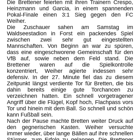
Die Brettener feierten mit ihren Trainern Crespo,
Heinzmann und Garcia, in einem spannenden
Pokal-Finale einen 3:1 Sieg gegen den FC
Weiher.
Die Zuschauer sahen am Samstag im
Waldseestadion in Forst ein packendes Spiel
zwischen zwei sehr gut eingestellten
Mannschaften. Von Beginn an war zu spüren,
dass eine eingeschworene Gemeinschaft für den
VfB auf, sowie neben dem Feld stand. Die
Brettener waren auf die Spielkontrolle
konzentriert, Weiher agierte indessen sehr
defensiv. In der 27. Minute fiel das zu diesem
Zeitpunkt längst verdiente Tor für Bretten, die bis
dahin bereits einige gute Torchancen zu
verzeichnen hatten. Ein schnell vorgetragener
Angriff über die Flügel, Kopf hoch, Flachpass vors
Tor und hinein mit dem Ball. So schnell und schön
kann Fußball sein.
Nach der Pause machte Bretten weiter Druck auf
den gegnerischen Kasten. Weiher versuchte
immer wieder, über lange Bällen auf ihre schnellen
Stürmer, zum Erfolg zu gelangen. Die Brettener