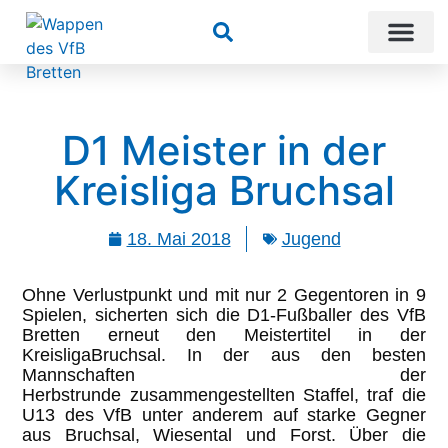
Suchen
D1 Meister in der
Kreisliga Bruchsal
18. Mai 2018
Jugend
Ohne Verlustpunkt und mit nur 2 Gegentoren
in
9
Spielen,
sicherten sich die
D
1
-Fußballer des
VfB
Bretten erneut den
Meistertitel i
n der
Kreisliga
Bruchsal.
In der
aus den
besten
Mannschaften der
Herbstrunde
zusammengestellte
n
Staffel
,
traf die
U1
3
des VfB unter anderem auf starke Gegner
aus
Bruchsal
,
Wiesental
und
Forst
.
Über die