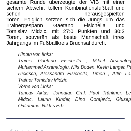
gesamte Runde überzeugte der VfB mit
einer
sichern Abwehr,
tollem
Kombinationsfußball
und
schön herausgespielten
Toren
.
Folglich
s
etzten
sich
die Jungs um das
Trainergespann Gaetano
Fisichella
und
Tomislav
Mid
zic
,
mit 27:0 Punkten und 30:2
Toren,
souverän
als
beste Mannschaft ihres
Jahrgangs im Fußballkreis Bruchsal
durch.
Hinten von links:
Trainer Gaetano Fisichella , Mikail Arsanalog
Muhammed Arsanaloglu, Nils Boden, Kevin Langer, P
Hickisch, Alessandro Fisichella, Timon , Altin Lati
Trainer Tomislav Midzic
Vorne von Links:
Tuncay Aktas, Johnatan Graf, Paul Tränkner, L
Midzic, Laurin Kinder, Dino Corajevic, Giuse
Orifiamma, Niklas Erb