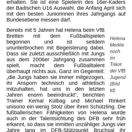
erhalten. Sie ist eine Spielerin des 16er-Kaders
der Badischen U16 Auswahl, die Anfang April sich
mit den besten Juniorinnen ihres Jahrgangs auf
Bundesebene messen darf.
Bereits mit 5 Jahren hat Helena beim VfB
Bretten mit dem Fußballspielen
Helena
begonnen und ist seitdem
Merkle
ununterbrochen mit Begeisterung dabei.
noch
Dass sie zuletzt ausschließlich mit Jungs
im
aus dem 2006er Jahrgang zusammen
Trikot
spielt, macht dem Fußballtalent
überhaupt nichts aus. Ganz im Gegenteil:
der VfB
„die Jungs haben sie immer mitgezogen,
Jugend
ihr Ansporn technisch und athletisch
(Bild
mitzuhalten, hat uns in den letzten
td)
Jahren enorm beeindruckt“, berichten
Trainer Kemal Külbag und Michael Rinkert
unisono ein wenig Stolz über ihren Schützling. Die
fußballerischen Fähigkeiten von Helena wurde
auch in der Talentsichtung des DFB sehr früh
erkannt, so dass sie inmitten unzähliger Jungs vier
Jahre lang im DFB-Stützpunkt Bruchsal ihr