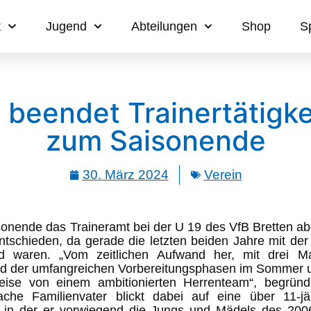
t
Jugend
Abteilungen
Shop
S
beendet Trainertätigke
zum Saisonende
30. März 2024
Verein
sonende das Traineramt bei der U 19 des VfB Bretten ab
ntschieden, da gerade die letzten beiden Jahre mit de
nd waren. „Vom zeitlichen Aufwand her, mit drei M
 der umfangreichen Vorbereitungsphasen im Sommer und
eise von einem ambitionierten Herrenteam“, begründ
che Familienvater blickt dabei auf eine über 11-jäh
, in der er vorwiegend die Jungs und Mädels des 2006