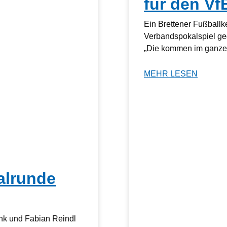
für den Vf
Ein Brettener Fußball
Verbandspokalspiel ge
„Die kommen im ganzen
MEHR LESEN
alrunde
nk und Fabian Reindl