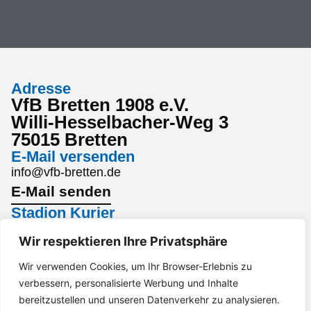
Adresse
VfB Bretten 1908 e.V.
Willi-Hesselbacher-Weg 3
75015 Bretten
E-Mail versenden
info@vfb-bretten.de
E-Mail senden
Stadion Kurier
Den aktuellsten Stadion Kurier findest du hier:
Wir respektieren Ihre Privatsphäre
Stadion Kurier
Interesse an einem Sponsoring?
Wir verwenden Cookies, um Ihr Browser-Erlebnis zu
verbessern, personalisierte Werbung und Inhalte
Gerne per Mail an marketing@vfb-bretten.de.
bereitzustellen und unseren Datenverkehr zu analysieren.
Anfrage senden