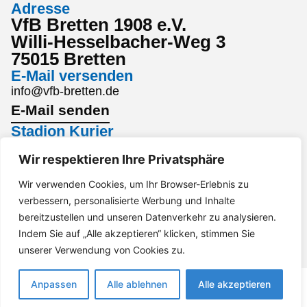
Adresse
VfB Bretten 1908 e.V.
Willi-Hesselbacher-Weg 3
75015 Bretten
E-Mail versenden
info@vfb-bretten.de
E-Mail senden
Stadion Kurier
Den aktuellsten Stadion Kurier findest du hier:
Wir respektieren Ihre Privatsphäre
Stadion Kurier
Interesse an einem Sponsoring?
Wir verwenden Cookies, um Ihr Browser-Erlebnis zu
verbessern, personalisierte Werbung und Inhalte
Gerne per Mail an marketing@vfb-bretten.de.
bereitzustellen und unseren Datenverkehr zu analysieren.
Anfrage senden
Indem Sie auf „Alle akzeptieren“ klicken, stimmen Sie
Impressum
Datenschutz
Barrierefreiheit
unserer Verwendung von Cookies zu.
Anpassen
Alle ablehnen
Alle akzeptieren