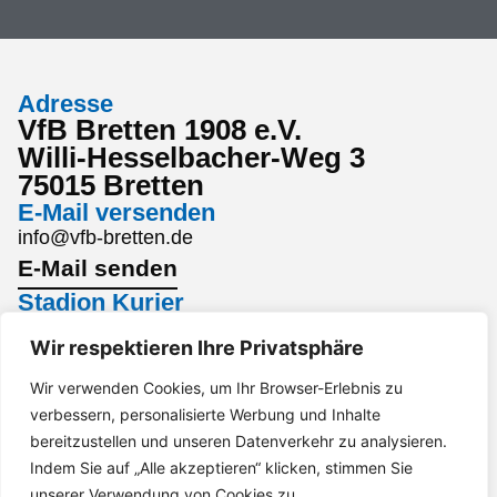
Adresse
VfB Bretten 1908 e.V.
Willi-Hesselbacher-Weg 3
75015 Bretten
E-Mail versenden
info@vfb-bretten.de
E-Mail senden
Stadion Kurier
Den aktuellsten Stadion Kurier findest du hier:
Wir respektieren Ihre Privatsphäre
Stadion Kurier
Interesse an einem Sponsoring?
Wir verwenden Cookies, um Ihr Browser-Erlebnis zu
verbessern, personalisierte Werbung und Inhalte
Gerne per Mail an marketing@vfb-bretten.de.
bereitzustellen und unseren Datenverkehr zu analysieren.
Anfrage senden
Indem Sie auf „Alle akzeptieren“ klicken, stimmen Sie
Impressum
Datenschutz
Barrierefreiheit
unserer Verwendung von Cookies zu.