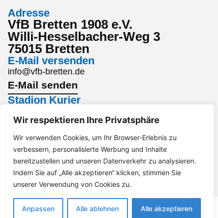
Adresse
VfB Bretten 1908 e.V.
Willi-Hesselbacher-Weg 3
75015 Bretten
E-Mail versenden
info@vfb-bretten.de
E-Mail senden
Stadion Kurier
Den aktuellsten Stadion Kurier findest du hier:
Wir respektieren Ihre Privatsphäre
Stadion Kurier
Wir verwenden Cookies, um Ihr Browser-Erlebnis zu
Interesse an einem Sponsoring?
verbessern, personalisierte Werbung und Inhalte
Gerne per Mail an marketing@vfb-bretten.de.
bereitzustellen und unseren Datenverkehr zu analysieren.
Anfrage senden
Indem Sie auf „Alle akzeptieren“ klicken, stimmen Sie
Impressum
Datenschutz
Barrierefreiheit
unserer Verwendung von Cookies zu.
Anpassen
Alle ablehnen
Alle akzeptieren