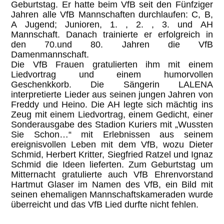
Geburtstag. Er hatte beim VfB seit den Fünfziger
Jahren alle VfB Mannschaften durchlaufen: C, B,
A Jugend; Junioren, 1. , 2. , 3. und AH
Mannschaft. Danach trainierte er erfolgreich in
den 70.und 80. Jahren die VfB
Damenmannschaft.
Die VfB Frauen gratulierten ihm mit einem
Liedvortrag und einem humorvollen
Geschenkkorb. Die Sängerin LALENA
interpretierte Lieder aus seinen jungen Jahren von
Freddy und Heino. Die AH legte sich mächtig ins
Zeug mit einem Liedvortrag, einem Gedicht, einer
Sonderausgabe des Stadion Kuriers mit „Wussten
Sie Schon…“ mit Erlebnissen aus seinem
ereignisvollen Leben mit dem VfB, wozu Dieter
Schmid, Herbert Kritter, Siegfried Ratzel und Ignaz
Schmid die Ideen lieferten. Zum Geburtstag um
Mitternacht gratulierte auch VfB Ehrenvorstand
Hartmut Glaser im Namen des VfB, ein Bild mit
seinen ehemaligen Mannschaftskameraden wurde
überreicht und das VfB Lied durfte nicht fehlen.