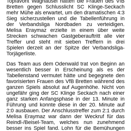
Topfavorit Waghäusel hatten die Frauen des VfB
Bretten gegen Schlusslicht SC Klinge-Seckach
mehr Mühe als erwartet, um den dramatischen 4:3
Sieg sicherzustellen und die Tabellenführung in
der Verbandsliga Nordbaden zu verteidigen.
Melisa Eraymaz erzielte in einem über weite
Strecken schwachen Gastgeberauftritt alle vier
Treffer und steht mit sieben Treffern in drei
Spielen derzeit an der Spitze der Verbandsliga-
Torjägerliste.
Das Team aus dem Odenwald trat von Beginn an
wesentlich besser in Erscheinung als es der
Tabellenstand vermutet hätte und begegnete den
favorisierten Frauen des VfB Bretten während des
ganzen Spiels absolut auf Augenhöhe. Nicht von
ungefähr ging der SC Klinge Seckach nach einer
ganz starken Anfangsphase in der 13. Minute in
Führung und konnte diese in der 20. Minute auf
2:0 ausbauen. Der Anschlusstreffer zum 2:1 durch
Melisa Eraymaz war dann der Weckruf für das
Reindl-/Beisel-Team, welches nun zunehmend
besser ins Spiel fand. Lohn für die Bemühungen