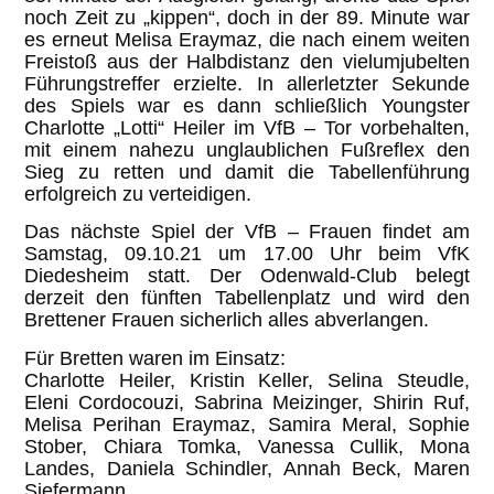
noch Zeit zu „kippen“, doch in der 89. Minute war
es erneut Melisa Eraymaz, die nach einem weiten
Freistoß aus der Halbdistanz den vielumjubelten
Führungstreffer erzielte. In allerletzter Sekunde
des Spiels war es dann schließlich Youngster
Charlotte „Lotti“ Heiler im VfB – Tor vorbehalten,
mit einem nahezu unglaublichen Fußreflex den
Sieg zu retten und damit die Tabellenführung
erfolgreich zu verteidigen.
Das nächste Spiel der VfB – Frauen findet am
Samstag, 09.10.21 um 17.00 Uhr beim VfK
Diedesheim statt. Der Odenwald-Club belegt
derzeit den fünften Tabellenplatz und wird den
Brettener Frauen sicherlich alles abverlangen.
Für Bretten waren im Einsatz:
Charlotte Heiler, Kristin Keller, Selina Steudle,
Eleni Cordocouzi, Sabrina Meizinger, Shirin Ruf,
Melisa Perihan Eraymaz, Samira Meral, Sophie
Stober, Chiara Tomka, Vanessa Cullik, Mona
Landes, Daniela Schindler, Annah Beck, Maren
Siefermann