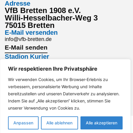
Adresse
VfB Bretten 1908 e.V.
Willi-Hesselbacher-Weg 3
75015 Bretten
E-Mail versenden
info@vfb-bretten.de
E-Mail senden
Stadion Kurier
Den aktuellsten Stadion Kurier findest du hier:
Wir respektieren Ihre Privatsphäre
Stadion Kurier
Interesse an einem Sponsoring?
Wir verwenden Cookies, um Ihr Browser-Erlebnis zu
verbessern, personalisierte Werbung und Inhalte
Gerne per Mail an marketing@vfb-bretten.de.
bereitzustellen und unseren Datenverkehr zu analysieren.
Anfrage senden
Indem Sie auf „Alle akzeptieren“ klicken, stimmen Sie
Impressum
Datenschutz
Barrierefreiheit
unserer Verwendung von Cookies zu.
Anpassen
Alle ablehnen
Alle akzeptieren