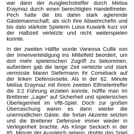
war dann der Ausgleichstreffer durch Melisa
Eraymaz durch einen berechtigten Handelfmeter.
Pech hatte die bis dahin stark agierende
Gästemannschaft, als sich ihre Abwehrchefin und
bis dato stärkste Spielerin Luisa Kuwarik kurz vor
der Halbzeit verletzte und nicht weiterspielen
konnte.
In der zweiten Hälfte wurde Vanessa Cullik von
der Innenverteidigung ins Mittelfeld beordert, um
dort mehr spielerischen Zugriff zu bekommen,
außerdem gab die lange Zeit verletzte und stark
vermisste Maren Siefermann ihr Comeback auf
der linken Defensivseite. Als in der 62. Minute
Melisa Eraymaz mit ihrem zweiten Elfmetertreffer
die 3:2 Führung erzielen konnte, hoffte man im
Brettener „Lager“ auf Sicherheit und spielerischen
Überlegenheit im VfB-Spiel. Doch zur großen
Überraschung waren es dann wieder die
unermüdlichen Gäste, die fortan Akzente setzten
und die Brettener Defensive immer wieder in
Verlegenheit brachte. Als Klinge Seckach in der
85. Minute der Ausgleich gelang, drohte das Spiel