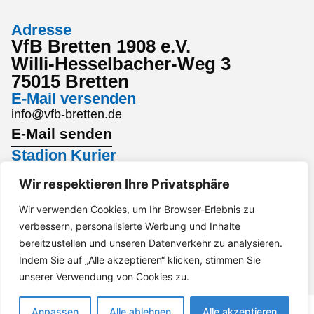
Adresse
VfB Bretten 1908 e.V.
Willi-Hesselbacher-Weg 3
75015 Bretten
E-Mail versenden
info@vfb-bretten.de
E-Mail senden
Stadion Kurier
Den aktuellsten Stadion Kurier findest du hier:
Wir respektieren Ihre Privatsphäre
Stadion Kurier
Wir verwenden Cookies, um Ihr Browser-Erlebnis zu
Interesse an einem Sponsoring?
verbessern, personalisierte Werbung und Inhalte
Gerne per Mail an marketing@vfb-bretten.de.
bereitzustellen und unseren Datenverkehr zu analysieren.
Anfrage senden
Indem Sie auf „Alle akzeptieren“ klicken, stimmen Sie
Impressum
Datenschutz
Barrierefreiheit
unserer Verwendung von Cookies zu.
Anpassen
Alle ablehnen
Alle akzeptieren