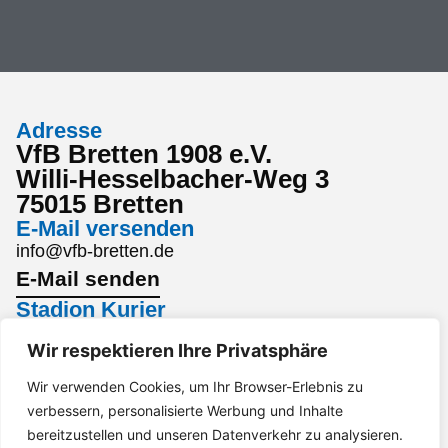
Adresse
VfB Bretten 1908 e.V.
Willi-Hesselbacher-Weg 3
75015 Bretten
E-Mail versenden
info@vfb-bretten.de
E-Mail senden
Stadion Kurier
Den aktuellsten Stadion Kurier findest du hier:
Wir respektieren Ihre Privatsphäre
Stadion Kurier
Interesse an einem Sponsoring?
Wir verwenden Cookies, um Ihr Browser-Erlebnis zu
verbessern, personalisierte Werbung und Inhalte
Gerne per Mail an marketing@vfb-bretten.de.
bereitzustellen und unseren Datenverkehr zu analysieren.
Anfrage senden