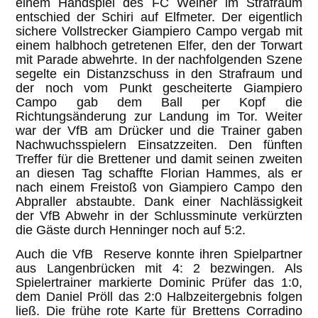
einem Handspiel des FC Weiher im Strafraum
entschied der Schiri auf Elfmeter. Der eigentlich
sichere Vollstrecker Giampiero Campo vergab mit
einem halbhoch getretenen Elfer, den der Torwart
mit Parade abwehrte. In der nachfolgenden Szene
segelte ein Distanzschuss in den Strafraum und
der noch vom Punkt gescheiterte Giampiero
Campo gab dem Ball per Kopf die
Richtungsänderung zur Landung im Tor. Weiter
war der VfB am Drücker und die Trainer gaben
Nachwuchsspielern Einsatzzeiten. Den fünften
Treffer für die Brettener und damit seinen zweiten
an diesen Tag schaffte Florian Hammes, als er
nach einem Freistoß von Giampiero Campo den
Abpraller abstaubte. Dank einer Nachlässigkeit
der VfB Abwehr in der Schlussminute verkürzten
die Gäste durch Henninger noch auf 5:2.
Auch die VfB Reserve konnte ihren Spielpartner
aus Langenbrücken mit 4: 2 bezwingen. Als
Spielertrainer markierte Dominic Prüfer das 1:0,
dem Daniel Pröll das 2:0 Halbzeitergebnis folgen
ließ. Die frühe rote Karte für Brettens Corradino