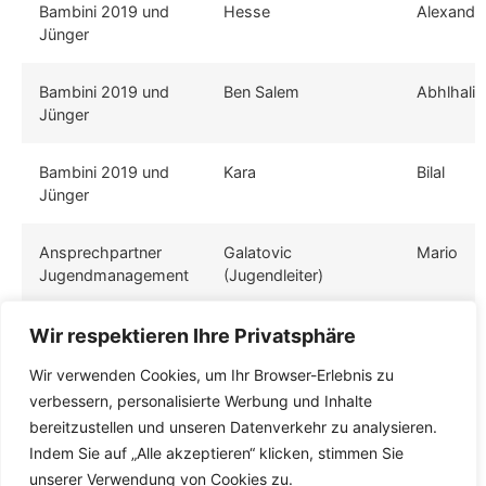
Bambini 2019 und
Hesse
Alexande
Jünger
Bambini 2019 und
Ben Salem
Abhlhali
Jünger
Bambini 2019 und
Kara
Bilal
Jünger
Ansprechpartner
Galatovic
Mario
Jugendmanagement
(Jugendleiter)
Ansprechpartner
Keller (stellv.
Alexande
Wir respektieren Ihre Privatsphäre
Jugendmanagement
Jugendleiter)
Wir verwenden Cookies, um Ihr Browser-Erlebnis zu
verbessern, personalisierte Werbung und Inhalte
Ansprechpartner
Dollinger (JM -
Torsten
bereitzustellen und unseren Datenverkehr zu analysieren.
Jugendmanagement
Spielbetrieb)
Indem Sie auf „Alle akzeptieren“ klicken, stimmen Sie
unserer Verwendung von Cookies zu.