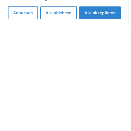
Ansprechpartner
Witt (JM -
Angelika
Jugendmanagement
Mädchenbeauftragte)
Anpassen
Alle ablehnen
Alle akzeptieren
Ansprechpartner
Vogler (JM -
Dirk
Jugendmanagement
Passwesen)
Ansprechpartner
Rinkert
Michael
Jugendmanagement
Ansprechpartner
Sauer
Jochen
Jugendmanagement
Ansprechpartner
Robbe
Andreas
Jugendmanagement
Ansprechpartner
Simon
Marcus
Jugendmanagement