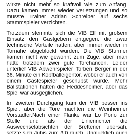
wirkte nicht mehr so kraftvoll wie zum Anfang.
Dazu kamen immer wieder Verletzungen und so
musste Trainer Adrian Schreiber auf sechs
Stammspieler verzichten.
Trotzdem stemmte sich die VfB Elf mit großem
Einsatz den Gastgebern entgegen, die zwar
technische Vorteile hatten, aber immer wieder in
Tornähe abgeblockt wurden. Die VfB Stürmer
kamen nicht wie gewohnt zum Zuge, aber man
hatte trotzdem zwei gute Torchancen. Leider
unterlief VfB Abwehrspieler Torben Berger in der
36. Minute ein Kopfballeigentor, wobei er auch von
einem Gästespieler geschubst wurde. Mehr
Ballstationen hatten die Heddesheimer, aber das
Spiel war ausgeglichen.
Im zweiten Durchgang kam der VfB besser ins
Spiel, aber die Tore machten die Weinheimer
Vorstädter.Nach einer Flanke war Lo Porlo zur
Stelle und als der Linienrichter die
Auswechselabsichten der Brettener übersah,
setzte sich Jubis zum 3:0 durch. Unglücklich auch