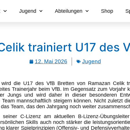
t
Jugend
Abteilungen
Shop
S
lik trainiert U17 des 
12. Mai 2026
Jugend
 wird die U17 des VfB Bretten von Ramazan Celik tr
ites Trainerjahr beim VfB. Im Gegensatz zum Vorjahr k
r Jungs und wird daher in dieser besonderen Entw
ze Team mannschaftlich steigern können. Nicht zuletzt 
für das Team, das den Jahrgang noch weiter zusammens
einer C-Lizenz am aktuellen B-Lizenz-Übungsleiter
önlichen Skills auch noch stärker die leistungsorientie
ng klarer Spielprinzipien (Offensiv- und Defensivverhal