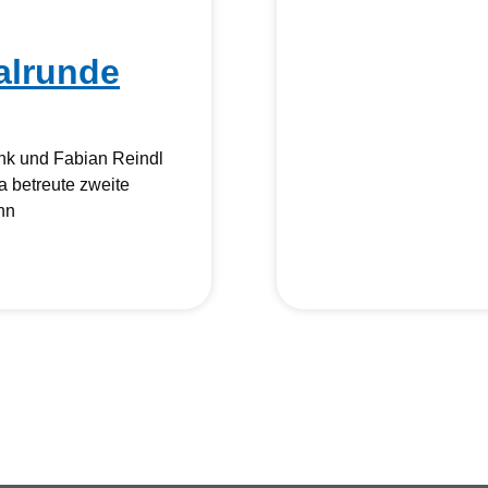
alrunde
nk und Fabian Reindl
a betreute zweite
nn