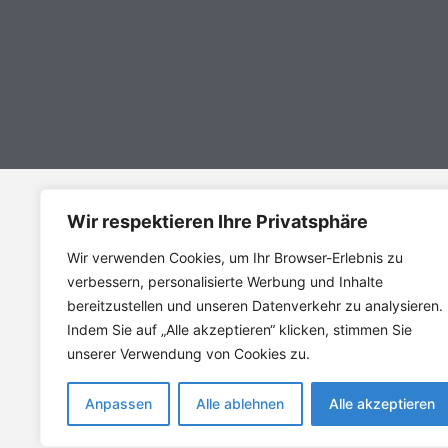
Wir respektieren Ihre Privatsphäre
Adresse
Wir verwenden Cookies, um Ihr Browser-Erlebnis zu
VfB Bretten 1908 e.V.
verbessern, personalisierte Werbung und Inhalte
Willi-Hesselbacher-Weg 3
bereitzustellen und unseren Datenverkehr zu analysieren.
75015 Bretten
Indem Sie auf „Alle akzeptieren“ klicken, stimmen Sie
unserer Verwendung von Cookies zu.
Impressum
Datenschutz
Barrierefreiheit
Anpassen
Alle ablehnen
Alle akzeptieren