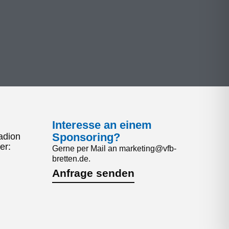
Interesse an einem
Sponsoring?
adion
er:
Gerne per Mail an marketing@vfb-
bretten.de.
Anfrage senden