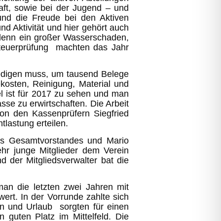
aft, sowie bei der Jugend – und
 und die Freude bei den Aktiven
 Aktivität und hier gehört auch
r, denn ein großer Wasserschaden,
teuerprüfung machten das Jahr
ledigen muss, um tausend Belege
kosten, Reinigung, Material und
el ist für 2017 zu sehen und man
sse zu erwirtschaften. Die Arbeit
von den Kassenprüfern Siegfried
lastung erteilen.
 des Gesamtvorstandes und Mario
hr junge Mitglieder dem Verein
 der Mitgliedsverwalter bat die
an die letzten zwei Jahren mit
ert. In der Vorrunde zahlte sich
en und Urlaub sorgten für einen
guten Platz im Mittelfeld. Die