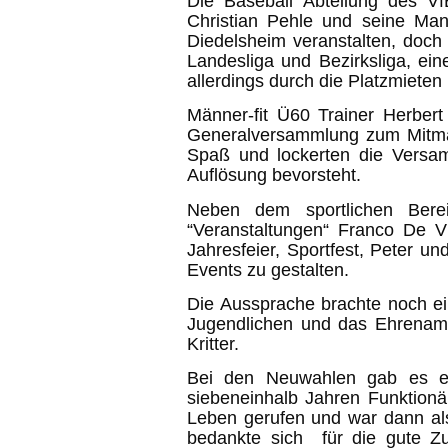
Die Baseball Abteilung des V
Christian Pehle und seine Ma
Diedelsheim veranstalten, doch
Landesliga und Bezirksliga, ei
allerdings durch die Platzmieten 
Männer-fit Ü60 Trainer Herbert 
Generalversammlung zum Mitmac
Spaß und lockerten die Versam
Auflösung bevorsteht.
Neben dem sportlichen Bereic
“Veranstaltungen“ Franco De V
Jahresfeier, Sportfest, Peter 
Events zu gestalten.
Die Aussprache brachte noch ein
Jugendlichen und das Ehrenamt.
Kritter.
Bei den Neuwahlen gab es ein
siebeneinhalb Jahren Funktionär
Leben gerufen und war dann als
bedankte sich für die gute Zu