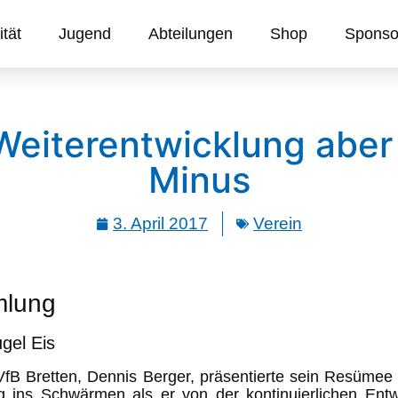
ität
Jugend
Abteilungen
Shop
Sponso
Weiterentwicklung aber 
Minus
3. April 2017
Verein
mlung
gel Eis
s VfB Bretten, Dennis Berger, präsentierte sein Resüme
 ins Schwärmen als er von der kontinuierlichen Entw