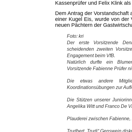
Kassenprüfer und Felix Klink als
Dem Antrag der Vorstandschaft a
einer Kugel Eis, wurde von de
neuen Pächtern der Gastwirtscha
Foto: kri
Der erste Vorsitzende Den
scheidenden zweiten Vorsitze
Engagement beim VfB.
Natürlich durfte ein Blume
Vorsitzende Fabienne Prüfer ni
Die etwas andere Mitgli
Koordinationsübungen zur Auf
Die Stützen unserer Juniorinnen
Angelika Witt und Franco De V
Plauderei zwischen Fabienne,
Trudbert „Trudi“ Genswein disk