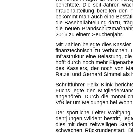
berichtete. Die seit Jahren wa
Frauenabteilung bereiten den F
bekommt man auch eine Bestätig
die Baseballabteilung dazu, träg
die neuen Brandschutzmaßnahm
2016 zu einem Seuchenjahr.
Mit Zahlen belegte dies Kassie
finanztechnisch zu verbuchen. 
Infrastruktur eine Belastung, d
hofft durch noch mehr Eigenarbei
des Kassiers, der noch von Mar
Ratzel und Gerhard Simmel als h
Schriftführer Felix Klink beri
Fuchs legte den Mitgliedersta
angehören. Durch die monatlich
VfB ler um Meldungen bei Wohn
Der sportliche Leiter Wolfgan
den“jungen Wilden“ bestritt, le
dies mit dem zeitweiligen Stan
schwachen Rückrundenstart. Di