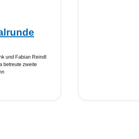
alrunde
nk und Fabian Reindl
a betreute zweite
nn