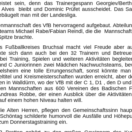
rleistet sein, denn das Trainergespann Georgiev/Ber
Alves bleibt und Dominic Prüfet ausscheidet. Das Sai
liebäugelt man mit der Landesliga.
uenmannschaft des VfB hervorragend aufgebaut. Abteilun
rteams Michael Rabe/Fabian Reindl, die die Mannschaft a
pitze brachte.
s Fußballkreises Bruchsal macht viel Freude aber au
kte sich dann auch bei den 32 Trainern und Betreu
i Training, Spielen und weiteren Aktivitäten begleit
–und C Juniorinnen zwei Mädchen Nachwuchsteams, be
edelsheim eine tolle Errungenschaft, sonst könnte m
feltitel und Kreismeisterschaften wurden erreicht, aber
n in Walldürrn, wo der VfB mit der C 1, D1 , den D und 
ten Mannschaften aus 600 Vereinen des Badischen Fu
Andreas Robbe, der einen Ausblick über die Aktivitäte
auf einem hohen Niveau halten will.
die Alten Herren, pflegen den Gemeinschaftssinn haup
s Schöntag schilderte humorvoll die Ausfälle und Höh
 zum Donnerstagstraining ein.