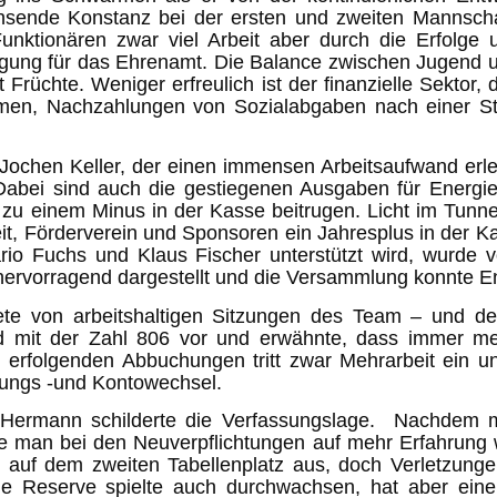
chsende Konstanz bei der ersten und zweiten Mannsch
unktionären zwar viel Arbeit aber durch die Erfolge
ung für das Ehrenamt. Die Balance zwischen Jugend und
t Früchte. Weniger erfreulich ist der finanzielle Sekto
en, Nachzahlungen von Sozialabgaben nach einer S
r Jochen Keller, der einen immensen Arbeitsaufwand er
Dabei sind auch die gestiegenen Ausgaben für Energie
ie zu einem Minus in der Kasse beitrugen. Licht im Tunn
t, Förderverein und Sponsoren ein Jahresplus in der Ka
io Fuchs und Klaus Fischer unterstützt wird, wurde 
ervorragend dargestellt und die Versammlung konnte Ent
chtete von arbeitshaltigen Sitzungen des Team – und
nd mit der Zahl 806 vor und erwähnte, dass immer me
 erfolgenden Abbuchungen tritt zwar Mehrarbeit ein und
ungs -und Kontowechsel.
g Hermann schilderte die Verfassungslage. Nachdem m
gte man bei den Neuverpflichtungen auf mehr Erfahrung w
d auf dem zweiten Tabellenplatz aus, doch Verletzung
e Reserve spielte auch durchwachsen, hat aber einen 