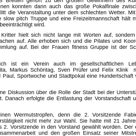
fB Bretten gehört zu den großen Gewinnern des Kuns
nnen konnten dann auch das große Pokalfinale zwisc
 litt die Veranstaltung unter dem schlechten Wetter. M
ne slow pitch Truppe und eine Freizeitmannschaft hält 
beeinträchtigt wird.
Kritter hielt sich nicht lange mit Worten auf, sonder
hen auf. Alle erhoben sich und die Pilates und Koor
mlung auf. Bei der Frauen fitness Gruppe ist der 
h ist ein Verein auch im gesellschaftlichen Lebe
ita, Markus Schöntag, Sven Prüfer und Felix Klink 
und Paul, Sportwoche und Stadtpokal eine Hundertschaft
e Diskussion über die Rolle der Stadt bei der Unterstü
 Danach erfolgte die Entlastung der Vorstandschaft u
en Wermutstropfen, denn die 2. Vorsitzende Fabie
stätigkeit nicht mehr zur Wahl. Sie hatte mit 21 Jahre
 2. Vorsitzende in den Vorstand gewählt worden. Der 
sammenarbeit und den großen Einsatz seiner Mitstre