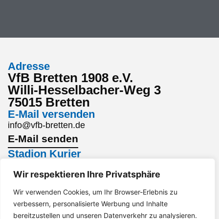
Adresse
VfB Bretten 1908 e.V.
Willi-Hesselbacher-Weg 3
75015 Bretten
E-Mail versenden
info@vfb-bretten.de
E-Mail senden
Stadion Kurier
Den aktuellsten Stadion Kurier findest du hier:
Wir respektieren Ihre Privatsphäre
Stadion Kurier
Interesse an einem Sponsoring?
Wir verwenden Cookies, um Ihr Browser-Erlebnis zu
verbessern, personalisierte Werbung und Inhalte
Gerne per Mail an marketing@vfb-bretten.de.
bereitzustellen und unseren Datenverkehr zu analysieren.
Anfrage senden