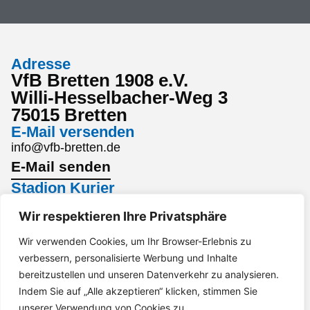
Adresse
VfB Bretten 1908 e.V.
Willi-Hesselbacher-Weg 3
75015 Bretten
E-Mail versenden
info@vfb-bretten.de
E-Mail senden
Stadion Kurier
Den aktuellsten Stadion Kurier findest du hier:
Wir respektieren Ihre Privatsphäre
Stadion Kurier
Interesse an einem Sponsoring?
Wir verwenden Cookies, um Ihr Browser-Erlebnis zu
verbessern, personalisierte Werbung und Inhalte
Gerne per Mail an marketing@vfb-bretten.de.
bereitzustellen und unseren Datenverkehr zu analysieren.
Anfrage senden
Indem Sie auf „Alle akzeptieren“ klicken, stimmen Sie
Impressum
Datenschutz
Barrierefreiheit
unserer Verwendung von Cookies zu.