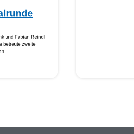
alrunde
nk und Fabian Reindl
a betreute zweite
nn