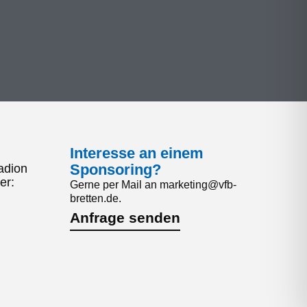
Interesse an einem
Sponsoring?
adion
er:
Gerne per Mail an marketing@vfb-
bretten.de.
Anfrage senden