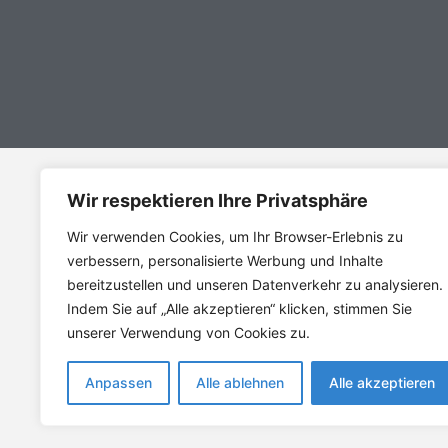
Wir respektieren Ihre Privatsphäre
Adresse
Wir verwenden Cookies, um Ihr Browser-Erlebnis zu
VfB Bretten 1908 e.V.
verbessern, personalisierte Werbung und Inhalte
Willi-Hesselbacher-Weg 3
bereitzustellen und unseren Datenverkehr zu analysieren.
75015 Bretten
Indem Sie auf „Alle akzeptieren“ klicken, stimmen Sie
unserer Verwendung von Cookies zu.
Impressum
Datenschutz
Barrierefreiheit
Anpassen
Alle ablehnen
Alle akzeptieren