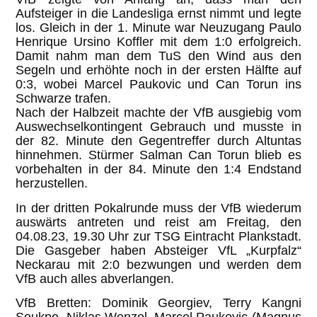
Aufsteiger in die Landesliga ernst nimmt und legte
los. Gleich in der 1. Minute war Neuzugang Paulo
Henrique Ursino Koffler mit dem 1:0 erfolgreich.
Damit nahm man dem TuS den Wind aus den
Segeln und erhöhte noch in der ersten Hälfte auf
0:3, wobei Marcel Paukovic und Can Torun ins
Schwarze trafen.
Nach der Halbzeit machte der VfB ausgiebig vom
Auswechselkontingent Gebrauch und musste in
der 82. Minute den Gegentreffer durch Altuntas
hinnehmen. Stürmer Salman Can Torun blieb es
vorbehalten in der 84. Minute den 1:4 Endstand
herzustellen.
In der dritten Pokalrunde muss der VfB wiederum
auswärts antreten und reist am Freitag, den
04.08.23, 19.30 Uhr zur TSG Eintracht Plankstadt.
Die Gasgeber haben Absteiger VfL „Kurpfalz“
Neckarau mit 2:0 bezwungen und werden dem
VfB auch alles abverlangen.
VfB Bretten: Dominik Georgiev, Terry Kangni
Soukpe, Niklas Wenzel, Marcel Paukovic (Magnus