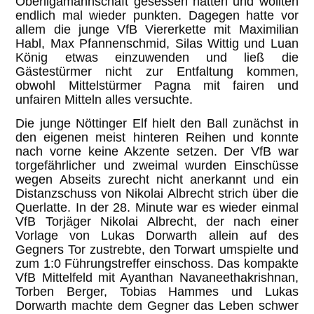
Oberligamannschaft gesessen hatten und wollten
endlich mal wieder punkten. Dagegen hatte vor
allem die junge VfB Viererkette mit Maximilian
Habl, Max Pfannenschmid, Silas Wittig und Luan
König etwas einzuwenden und ließ die
Gästestürmer nicht zur Entfaltung kommen,
obwohl Mittelstürmer Pagna mit fairen und
unfairen Mitteln alles versuchte.
Die junge Nöttinger Elf hielt den Ball zunächst in
den eigenen meist hinteren Reihen und konnte
nach vorne keine Akzente setzen. Der VfB war
torgefährlicher und zweimal wurden Einschüsse
wegen Abseits zurecht nicht anerkannt und ein
Distanzschuss von Nikolai Albrecht strich über die
Querlatte. In der 28. Minute war es wieder einmal
VfB Torjäger Nikolai Albrecht, der nach einer
Vorlage von Lukas Dorwarth allein auf des
Gegners Tor zustrebte, den Torwart umspielte und
zum 1:0 Führungstreffer einschoss. Das kompakte
VfB Mittelfeld mit Ayanthan Navaneethakrishnan,
Torben Berger, Tobias Hammes und Lukas
Dorwarth machte dem Gegner das Leben schwer