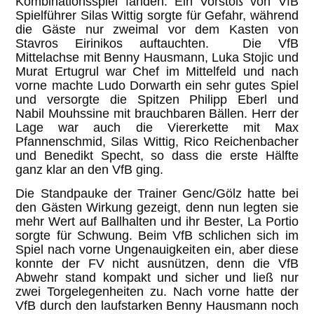
Kombinationsspiel fanden. Ein Vorstoß von VfB
Spielführer Silas Wittig sorgte für Gefahr, während
die Gäste nur zweimal vor dem Kasten von
Stavros Eirinikos auftauchten. Die VfB
Mittelachse mit Benny Hausmann, Luka Stojic und
Murat Ertugrul war Chef im Mittelfeld und nach
vorne machte Ludo Dorwarth ein sehr gutes Spiel
und versorgte die Spitzen Philipp Eberl und
Nabil Mouhssine mit brauchbaren Bällen. Herr der
Lage war auch die Viererkette mit Max
Pfannenschmid, Silas Wittig, Rico Reichenbacher
und Benedikt Specht, so dass die erste Hälfte
ganz klar an den VfB ging.
Die Standpauke der Trainer Genc/Gölz hatte bei
den Gästen Wirkung gezeigt, denn nun legten sie
mehr Wert auf Ballhalten und ihr Bester, La Portio
sorgte für Schwung. Beim VfB schlichen sich im
Spiel nach vorne Ungenauigkeiten ein, aber diese
konnte der FV nicht ausnützen, denn die VfB
Abwehr stand kompakt und sicher und ließ nur
zwei Torgelegenheiten zu. Nach vorne hatte der
VfB durch den laufstarken Benny Hausmann noch