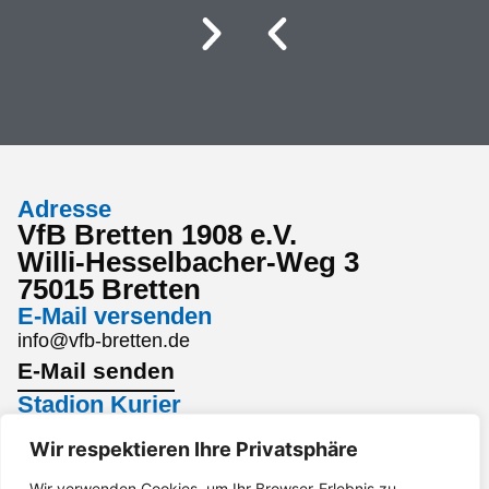
Adresse
VfB Bretten 1908 e.V.
Willi-Hesselbacher-Weg 3
75015 Bretten
E-Mail versenden
info@vfb-bretten.de
E-Mail senden
Stadion Kurier
Den aktuellsten Stadion Kurier findest du hier:
Wir respektieren Ihre Privatsphäre
Stadion Kurier
Wir verwenden Cookies, um Ihr Browser-Erlebnis zu