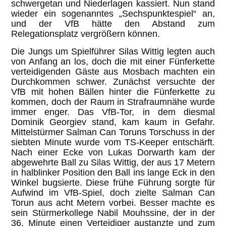
schwergetan und Niederlagen kassiert. Nun stand
wieder ein sogenanntes „Sechspunktespiel“ an,
und der VfB hätte den Abstand zum
Relegationsplatz vergrößern können.
Die Jungs um Spielführer Silas Wittig legten auch
von Anfang an los, doch die mit einer Fünferkette
verteidigenden Gäste aus Mosbach machten ein
Durchkommen schwer. Zunächst versuchte der
VfB mit hohen Bällen hinter die Fünferkette zu
kommen, doch der Raum in Strafraumnähe wurde
immer enger. Das VfB-Tor, in dem diesmal
Dominik Georgiev stand, kam kaum in Gefahr.
Mittelstürmer Salman Can Toruns Torschuss in der
siebten Minute wurde vom TS-Keeper entschärft.
Nach einer Ecke von Lukas Dorwarth kam der
abgewehrte Ball zu Silas Wittig, der aus 17 Metern
in halblinker Position den Ball ins lange Eck in den
Winkel bugsierte. Diese frühe Führung sorgte für
Aufwind im VfB-Spiel, doch zielte Salman Can
Torun aus acht Metern vorbei. Besser machte es
sein Stürmerkollege Nabil Mouhssine, der in der
36. Minute einen Verteidiger austanzte und zum