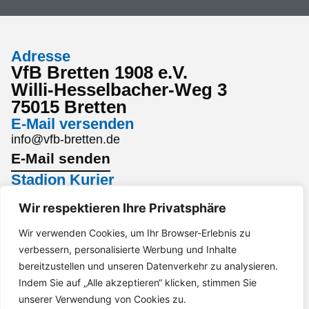
Adresse
VfB Bretten 1908 e.V.
Willi-Hesselbacher-Weg 3
75015 Bretten
E-Mail versenden
info@vfb-bretten.de
E-Mail senden
Stadion Kurier
Den aktuellsten Stadion Kurier findest du hier:
Wir respektieren Ihre Privatsphäre
Stadion Kurier
Interesse an einem Sponsoring?
Wir verwenden Cookies, um Ihr Browser-Erlebnis zu
verbessern, personalisierte Werbung und Inhalte
Gerne per Mail an marketing@vfb-bretten.de.
bereitzustellen und unseren Datenverkehr zu analysieren.
Anfrage senden
Indem Sie auf „Alle akzeptieren“ klicken, stimmen Sie
Impressum
Datenschutz
Barrierefreiheit
unserer Verwendung von Cookies zu.