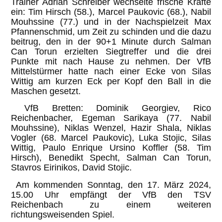
Trainer Adrian Schreiber wechselte frische Kräfte
ein: Tim Hirsch (58.), Marcel Paukovic (68.), Nabil
Mouhssine (77.) und in der Nachspielzeit Max
Pfannenschmid, um Zeit zu schinden und die dazu
beitrug, den in der 90+1 Minute durch Salman
Can Torun erzielten Siegtreffer und die drei
Punkte mit nach Hause zu nehmen. Der VfB
Mittelstürmer hatte nach einer Ecke von Silas
Wittig am kurzen Eck per Kopf den Ball in die
Maschen gesetzt.
VfB Bretten: Dominik Georgiev, Rico
Reichenbacher, Egeman Sarikaya (77. Nabil
Mouhssine), Niklas Wenzel, Hazir Shala, Niklas
Vogler (68. Marcel Paukovic), Luka Stojic, Silas
Wittig, Paulo Enrique Ursino Koffler (58. Tim
Hirsch), Benedikt Specht, Salman Can Torun,
Stavros Eirinikos, David Stojic.
Am kommenden Sonntag, den 17. März 2024,
15.00 Uhr empfängt der VfB den TSV
Reichenbach zu einem weiteren
richtungsweisenden Spiel.