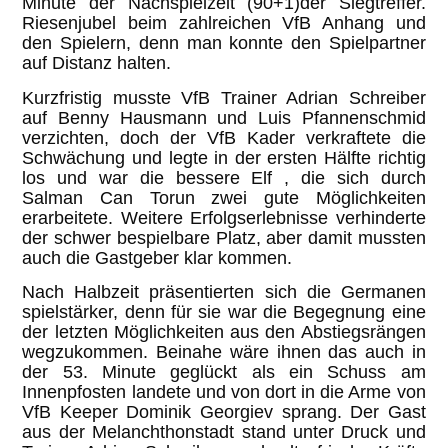
Minute der Nachspielzeit (90+1)der Siegtreffer.
Riesenjubel beim zahlreichen VfB Anhang und
den Spielern, denn man konnte den Spielpartner
auf Distanz halten.
Kurzfristig musste VfB Trainer Adrian Schreiber
auf Benny Hausmann und Luis Pfannenschmid
verzichten, doch der VfB Kader verkraftete die
Schwächung und legte in der ersten Hälfte richtig
los und war die bessere Elf , die sich durch
Salman Can Torun zwei gute Möglichkeiten
erarbeitete. Weitere Erfolgserlebnisse verhinderte
der schwer bespielbare Platz, aber damit mussten
auch die Gastgeber klar kommen.
Nach Halbzeit präsentierten sich die Germanen
spielstärker, denn für sie war die Begegnung eine
der letzten Möglichkeiten aus den Abstiegsrängen
wegzukommen. Beinahe wäre ihnen das auch in
der 53. Minute geglückt als ein Schuss am
Innenpfosten landete und von dort in die Arme von
VfB Keeper Dominik Georgiev sprang. Der Gast
aus der Melanchthonstadt stand unter Druck und