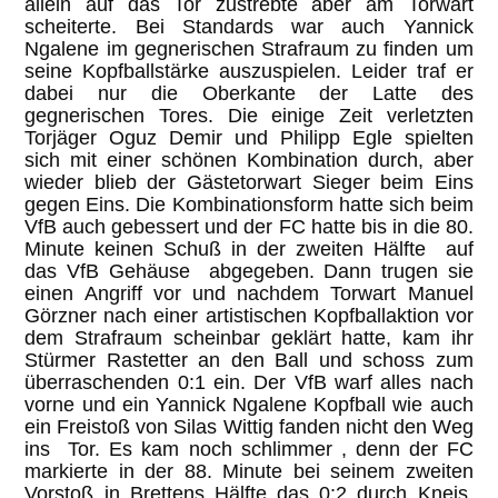
allein auf das Tor zustrebte aber am Torwart
scheiterte. Bei Standards war auch Yannick
Ngalene im gegnerischen Strafraum zu finden um
seine Kopfballstärke auszuspielen. Leider traf er
dabei nur die Oberkante der Latte des
gegnerischen Tores. Die einige Zeit verletzten
Torjäger Oguz Demir und Philipp Egle spielten
sich mit einer schönen Kombination durch, aber
wieder blieb der Gästetorwart Sieger beim Eins
gegen Eins. Die Kombinationsform hatte sich beim
VfB auch gebessert und der FC hatte bis in die 80.
Minute keinen Schuß in der zweiten Hälfte auf
das VfB Gehäuse abgegeben. Dann trugen sie
einen Angriff vor und nachdem Torwart Manuel
Görzner nach einer artistischen Kopfballaktion vor
dem Strafraum scheinbar geklärt hatte, kam ihr
Stürmer Rastetter an den Ball und schoss zum
überraschenden 0:1 ein. Der VfB warf alles nach
vorne und ein Yannick Ngalene Kopfball wie auch
ein Freistoß von Silas Wittig fanden nicht den Weg
ins Tor. Es kam noch schlimmer , denn der FC
markierte in der 88. Minute bei seinem zweiten
Vorstoß in Brettens Hälfte das 0:2 durch Kneis.