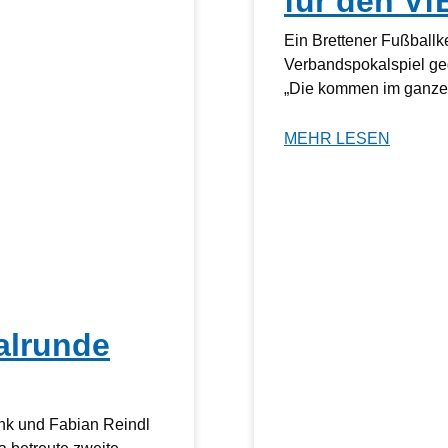
für den Vf
Ein Brettener Fußball
Verbandspokalspiel ge
„Die kommen im ganzen
MEHR LESEN
alrunde
nk und Fabian Reindl