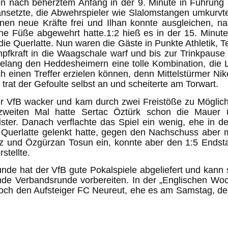
n nach beherztem Anfang in der 9. Minute in Führung a
ansetzte, die Abwehrspieler wie Slalomstangen umkurvt
nen neue Kräfte frei und Ilhan konnte ausgleichen, 
ne Füße abgewehrt hatte.1:2 hieß es in der 15. Minu
ie Querlatte. Nun waren die Gäste in Punkte Athletik, 
pfkraft in die Waagschale warf und bis zur Trinkpause 
elang den Heddesheimern eine tolle Kombination, die
h einen Treffer erzielen können, denn Mittelstürmer Nik
 trat der Gefoulte selbst an und scheiterte am Torwart.
r VfB wacker und kam durch zwei Freistöße zu Möglichk
weiten Mal hatte Sertac Öztürk schon die Mauer 
ster. Danach verflachte das Spiel ein wenig, ehe in d
 Querlatte gelenkt hatte, gegen den Nachschuss aber 
z und Özgürzan Tosun ein, konnte aber den 1:5 Endst
stellte.
Runde hat der VfB gute Pokalspiele abgeliefert und kan
de Verbandsrunde vorbereiten. In der „Englischen Woche
och den Aufsteiger FC Neureut, ehe es am Samstag, de