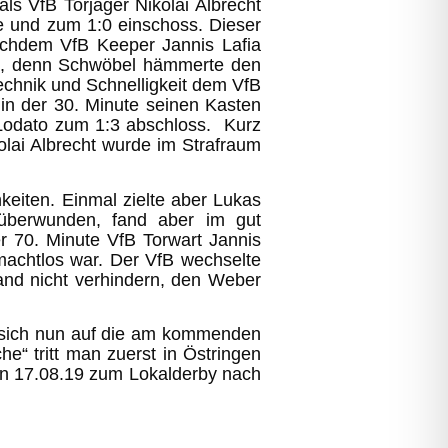
ls VfB Torjäger Nikolai Albrecht
e und zum 1:0 einschoss. Dieser
nachdem VfB Keeper Jannis Lafia
te, denn Schwöbel hämmerte den
Technik und Schnelligkeit dem VfB
in der 30. Minute seinen Kasten
 Lodato zum 1:3 abschloss. Kurz
olai Albrecht wurde im Strafraum
eiten. Einmal zielte aber Lukas
überwunden, fand aber im gut
er 70. Minute VfB Torwart Jannis
machtlos war. Der VfB wechselte
and nicht verhindern, den Weber
n sich nun auf die am kommenden
“ tritt man zuerst in Östringen
n 17.08.19 zum Lokalderby nach