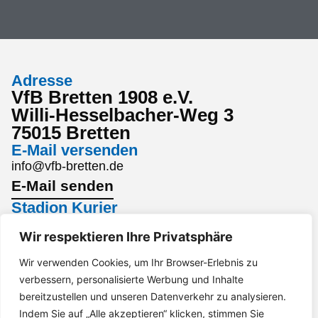
Adresse
VfB Bretten 1908 e.V.
Willi-Hesselbacher-Weg 3
75015 Bretten
E-Mail versenden
info@vfb-bretten.de
E-Mail senden
Stadion Kurier
Den aktuellsten Stadion Kurier findest du hier:
Wir respektieren Ihre Privatsphäre
Stadion Kurier
Interesse an einem Sponsoring?
Wir verwenden Cookies, um Ihr Browser-Erlebnis zu
verbessern, personalisierte Werbung und Inhalte
Gerne per Mail an marketing@vfb-bretten.de.
bereitzustellen und unseren Datenverkehr zu analysieren.
Anfrage senden
Indem Sie auf „Alle akzeptieren“ klicken, stimmen Sie