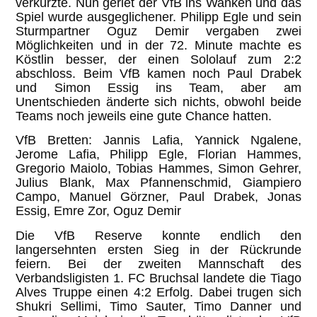
verkürzte. Nun geriet der VfB ins Wanken und das
Spiel wurde ausgeglichener. Philipp Egle und sein
Sturmpartner Oguz Demir vergaben zwei
Möglichkeiten und in der 72. Minute machte es
Köstlin besser, der einen Sololauf zum 2:2
abschloss. Beim VfB kamen noch Paul Drabek
und Simon Essig ins Team, aber am
Unentschieden änderte sich nichts, obwohl beide
Teams noch jeweils eine gute Chance hatten.
VfB Bretten: Jannis Lafia, Yannick Ngalene,
Jerome Lafia, Philipp Egle, Florian Hammes,
Gregorio Maiolo, Tobias Hammes, Simon Gehrer,
Julius Blank, Max Pfannenschmid, Giampiero
Campo, Manuel Görzner, Paul Drabek, Jonas
Essig, Emre Zor, Oguz Demir
Die VfB Reserve konnte endlich den
langersehnten ersten Sieg in der Rückrunde
feiern. Bei der zweiten Mannschaft des
Verbandsligisten 1. FC Bruchsal landete die Tiago
Alves Truppe einen 4:2 Erfolg. Dabei trugen sich
Shukri Sellimi, Timo Sauter, Timo Danner und