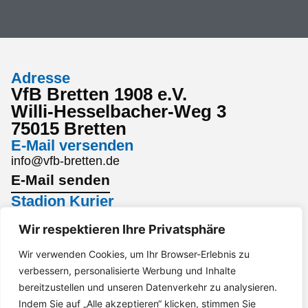
Adresse
VfB Bretten 1908 e.V.
Willi-Hesselbacher-Weg 3
75015 Bretten
E-Mail versenden
info@vfb-bretten.de
E-Mail senden
Stadion Kurier
Den aktuellsten Stadion Kurier findest du hier:
Wir respektieren Ihre Privatsphäre
Stadion Kurier
Interesse an einem Sponsoring?
Wir verwenden Cookies, um Ihr Browser-Erlebnis zu
verbessern, personalisierte Werbung und Inhalte
Gerne per Mail an marketing@vfb-bretten.de.
bereitzustellen und unseren Datenverkehr zu analysieren.
Anfrage senden
Indem Sie auf „Alle akzeptieren“ klicken, stimmen Sie