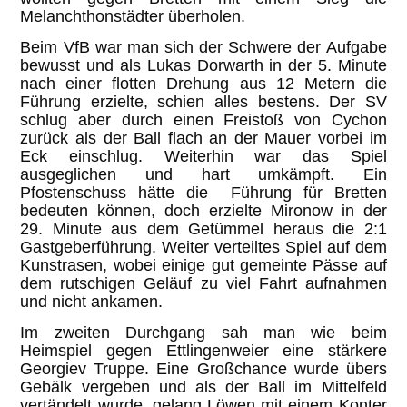
Melanchthonstädter überholen.
Beim VfB war man sich der Schwere der Aufgabe
bewusst und als Lukas Dorwarth in der 5. Minute
nach einer flotten Drehung aus 12 Metern die
Führung erzielte, schien alles bestens. Der SV
schlug aber durch einen Freistoß von Cychon
zurück als der Ball flach an der Mauer vorbei im
Eck einschlug. Weiterhin war das Spiel
ausgeglichen und hart umkämpft. Ein
Pfostenschuss hätte die Führung für Bretten
bedeuten können, doch erzielte Mironow in der
29. Minute aus dem Getümmel heraus die 2:1
Gastgeberführung. Weiter verteiltes Spiel auf dem
Kunstrasen, wobei einige gut gemeinte Pässe auf
dem rutschigen Geläuf zu viel Fahrt aufnahmen
und nicht ankamen.
Im zweiten Durchgang sah man wie beim
Heimspiel gegen Ettlingenweier eine stärkere
Georgiev Truppe. Eine Großchance wurde übers
Gebälk vergeben und als der Ball im Mittelfeld
vertändelt wurde, gelang Löwen mit einem Konter