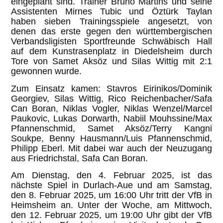
eingeplant sind. Trainer Bruno Martins und seine
Assistenten Mirnes Tubic und Öztürk Taylan
haben sieben Trainingsspiele angesetzt, von
denen das erste gegen den württembergischen
Verbandsligisten Sportfreunde Schwäbisch Hall
auf dem Kunstrasenplatz in Diedelsheim durch
Tore von Samet Aksöz und Silas Wittig mit 2:1
gewonnen wurde.
Zum Einsatz kamen: Stavros Eirinikos/Dominik
Georgiev, Silas Wittig, Rico Reichenbacher/Safa
Can Boran, Niklas Vogler, Niklas Wenzel/Marcel
Paukovic, Lukas Dorwarth, Nabiil Mouhssine/Max
Pfannenschmid, Samet Aksöz/Terry Kangni
Soukpe, Benny Hausmann/Luis Pfannenschmid,
Philipp Eberl. Mit dabei war auch der Neuzugang
aus Friedrichstal, Safa Can Boran.
Am Dienstag, den 4. Februar 2025, ist das
nächste Spiel in Durlach-Aue und am Samstag,
den 8. Februar 2025, um 16:00 Uhr tritt der VfB in
Heimsheim an. Unter der Woche, am Mittwoch,
den 12. Februar 2025, um 19:00 Uhr gibt der VfB