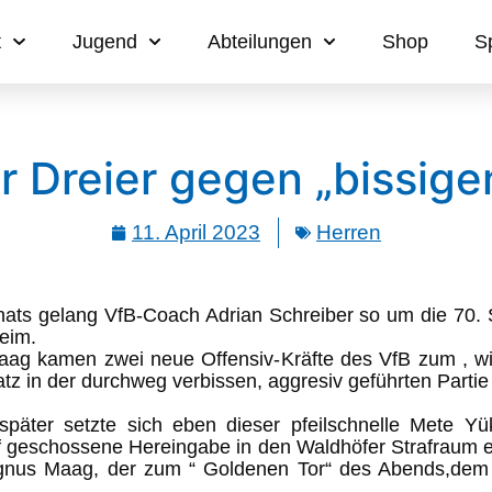
t
Jugend
Abteilungen
Shop
S
r Dreier gegen „bissig
11. April 2023
Herren
nats gelang VfB-Coach Adrian Schreiber so um die 70. S
eim.
g kamen zwei neue Offensiv-Kräfte des VfB zum , wie
satz in der durchweg verbissen, aggresiv geführten Part
päter setzte sich eben dieser pfeilschnelle Mete Yük
rf geschossene Hereingabe in den Waldhöfer Strafraum e
us Maag, der zum “ Goldenen Tor“ des Abends,dem s