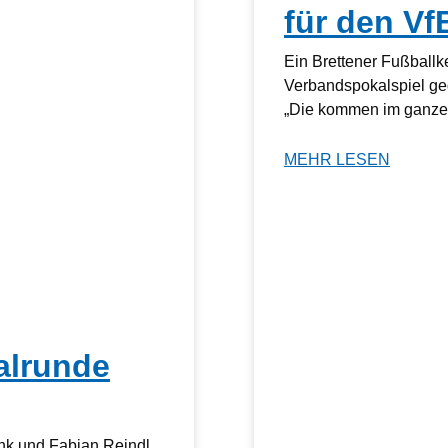
für den Vf
Ein Brettener Fußball
Verbandspokalspiel ge
„Die kommen im ganzen
MEHR LESEN
alrunde
nk und Fabian Reindl