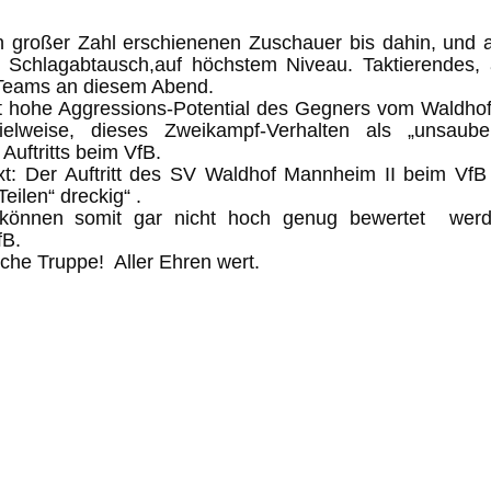
in großer Zahl erschienenen Zuschauer bis dahin, und
er Schlagabtausch,auf höchstem Niveau. Taktierendes,
r Teams an diesem Abend.
nt hohe Aggressions-Potential des Gegners vom Waldhof,
pielweise, dieses Zweikampf-Verhalten als „unsaub
uftritts beim VfB.
ext: Der Auftritt des SV Waldhof Mannheim II beim VfB 
eilen“ dreckig“ .
 können somit gar nicht hoch genug bewertet wer
fB.
iche Truppe! Aller Ehren wert.