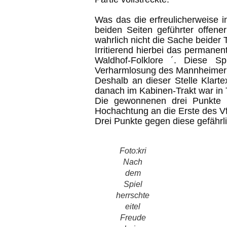
Was das die erfreulicherweise 
beiden Seiten geführter offen
wahrlich nicht die Sache beide
Irritierend hierbei das permane
Waldhof-Folklore ´. Diese S
Verharmlosung des Mannheimer A
Deshalb an dieser Stelle Klart
danach im Kabinen-Trakt war in T
Die gewonnenen drei Punkte
Hochachtung an die Erste des V
Drei Punkte gegen diese gefährl
Foto:kri
Nach
dem
Spiel
herrschte
eitel
Freude