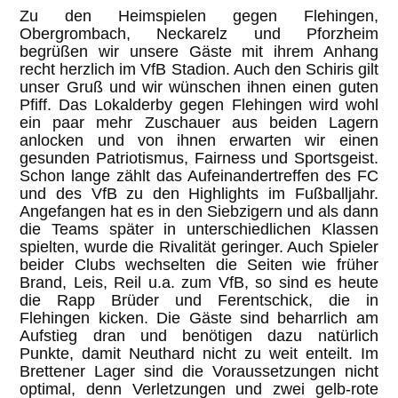
Zu den Heimspielen gegen Flehingen,
Obergrombach, Neckarelz und Pforzheim
begrüßen wir unsere Gäste mit ihrem Anhang
recht herzlich im VfB Stadion. Auch den Schiris gilt
unser Gruß und wir wünschen ihnen einen guten
Pfiff. Das Lokalderby gegen Flehingen wird wohl
ein paar mehr Zuschauer aus beiden Lagern
anlocken und von ihnen erwarten wir einen
gesunden Patriotismus, Fairness und Sportsgeist.
Schon lange zählt das Aufeinandertreffen des FC
und des VfB zu den Highlights im Fußballjahr.
Angefangen hat es in den Siebzigern und als dann
die Teams später in unterschiedlichen Klassen
spielten, wurde die Rivalität geringer. Auch Spieler
beider Clubs wechselten die Seiten wie früher
Brand, Leis, Reil u.a. zum VfB, so sind es heute
die Rapp Brüder und Ferentschick, die in
Flehingen kicken. Die Gäste sind beharrlich am
Aufstieg dran und benötigen dazu natürlich
Punkte, damit Neuthard nicht zu weit enteilt. Im
Brettener Lager sind die Voraussetzungen nicht
optimal, denn Verletzungen und zwei gelb-rote