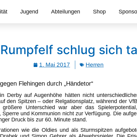
ität
Jugend
Abteilungen
Shop
Sponso
Rumpfelf schlug sich t
1. Mai 2017
Herren
gegen Flehingen durch „Händetor“
ein Derby auf Augenhöhe hätten nicht unterschiedlic
 auf den Spitzen – oder Relgationsplatz, während der V
er größere Unterschied war aber das Spielerpotent
 Sperre und Kommunion nicht zur Verfügung. Die aufg
nger Druck bis zur 60. Minute stand.
rationen wie die Oldies und als Sturmspitzen aufgebo
rabek und Simon Gehrer als Abwehrspieler. Die Frisc