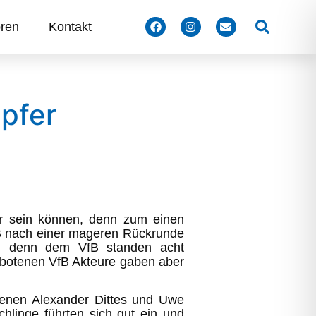
Suchen
ren
Kontakt
apfer
her sein können, denn zum einen
fB nach einer mageren Rückrunde
ial, denn dem VfB standen acht
ebotenen VfB Akteure gaben aber
tenen Alexander Dittes und Uwe
hlinge führten sich gut ein und