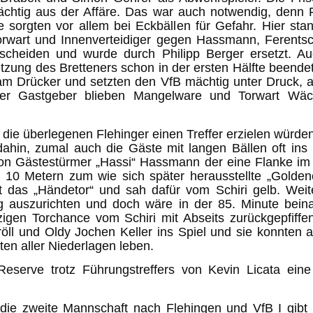
chtig aus der Affäre. Das war auch notwendig, denn 
 sorgten vor allem bei Eckbällen für Gefahr. Hier sta
rwart und Innenverteidiger gegen Hassmann, Ferents
cheiden und wurde durch Philipp Berger ersetzt. A
ung des Bretteners schon in der ersten Hälfte beendet
m Drücker und setzten den VfB mächtig unter Druck, abe
e der Gastgeber blieben Mangelware und Torwart Wäc
die überlegenen Flehinger einen Treffer erzielen würde
dahin, zumal auch die Gäste mit langen Bällen oft ins
 von Gästestürmer „Hassi“ Hassmann der eine Flanke im 
0 Metern zum wie sich später herausstellte „Goldenen
t das „Händetor“ und sah dafür vom Schiri gelb. Wei
g auszurichten und doch wäre in der 85. Minute beina
nzigen Torchance vom Schiri mit Abseits zurückgepfiff
öll und Oldy Jochen Keller ins Spiel und sie konnten
en aller Niederlagen leben.
 Reserve trotz Führungstreffers von Kevin Licata ei
e zweite Mannschaft nach Flehingen und VfB I gibt 