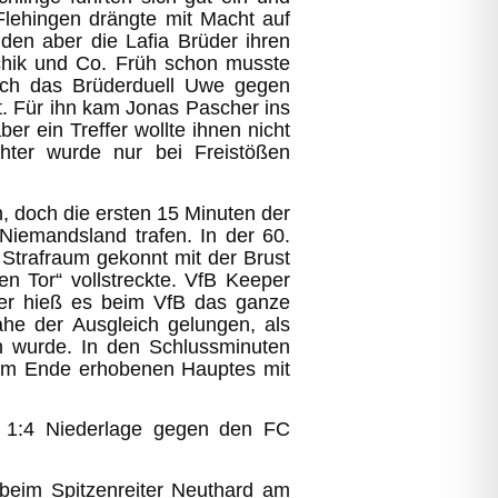
Flehingen drängte mit Macht auf
nden aber die Lafia Brüder ihren
chik und Co. Früh schon musste
uch das Brüderduell Uwe gegen
. Für ihn kam Jonas Pascher ins
r ein Treffer wollte ihnen nicht
hter wurde nur bei Freistößen
n, doch die ersten 15 Minuten der
 Niemandsland trafen. In der 60.
Strafraum gekonnt mit der Brust
 Tor“ vollstreckte. VfB Keeper
ter hieß es beim VfB das ganze
he der Ausgleich gelungen, als
en wurde. In den Schlussminuten
 am Ende erhobenen Hauptes mit
ne 1:4 Niederlage gegen den FC
beim Spitzenreiter Neuthard am