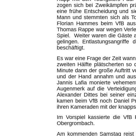
zogen sich bei Zweikämpfen prä
eine frühe Entscheidung und sie
Mann und stemmten sich als To
Florian Hammes beim VfB auss
Thomas Rappe war wegen Verletz
Spiel. Weiter waren die Gäste a
gelingen. Entlastungsangriff
beschäftigt.
Es war eine Frage der Zeit wann 
zweiten Hälfte plätscherten so 
Minute dann der große Auftritt
und der Hand annahm und aus 1
Jannis Lafia monierte vehemen
Augenmerk auf die Verteidigun
Alexander Dittes bei seiner ei
kamen beim VfB noch Daniel Pr
ihren Kameraden mit der knappst
Im Vorspiel kassierte die VfB
Obergrombach.
Am kommenden Samstag reist di