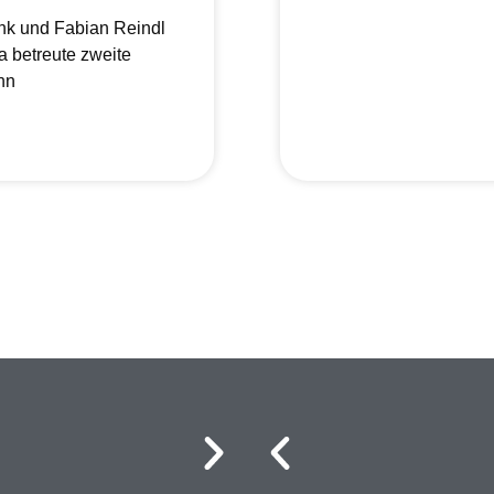
nk und Fabian Reindl
a betreute zweite
nn