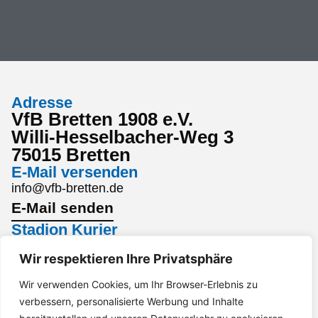
Adresse
VfB Bretten 1908 e.V.
Willi-Hesselbacher-Weg 3
75015 Bretten
E-Mail versenden
info@vfb-bretten.de
E-Mail senden
Stadion Kurier
Den aktuellsten Stadion Kurier findest du hier:
Wir respektieren Ihre Privatsphäre
Stadion Kurier
Wir verwenden Cookies, um Ihr Browser-Erlebnis zu
Interesse an einem Sponsoring?
verbessern, personalisierte Werbung und Inhalte
Gerne per Mail an marketing@vfb-bretten.de.